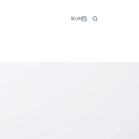
$
0,00
Carro
de
compra