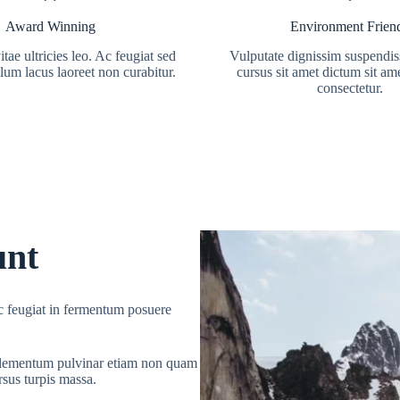
Award Winning
Environment Frien
tae ultricies leo. Ac feugiat sed
Vulputate dignissim suspendiss
ulum lacus laoreet non curabitur.
cursus sit amet dictum sit am
consectetur.
unt
nec feugiat in fermentum posuere
 elementum pulvinar etiam non quam
rsus turpis massa.