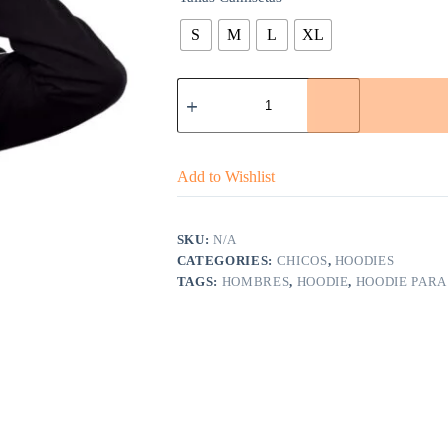
S
M
L
XL
HOODIE
NEGRO
quantity
Add to Wishlist
SKU:
N/A
CATEGORIES:
CHICOS
,
HOODIES
TAGS:
HOMBRES
,
HOODIE
,
HOODIE PAR