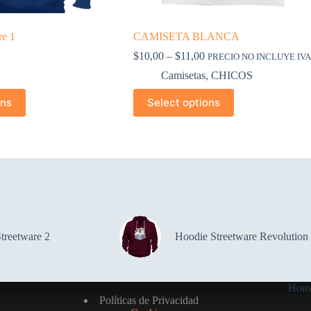
re 1
CAMISETA BLANCA
$
10,00
–
$
11,00
PRECIO NO INCLUYE IVA
Camisetas
,
CHICOS
ons
Select options
treetware 2
Hoodie Streetware Revolution
Hom
Políticas de Privacidad