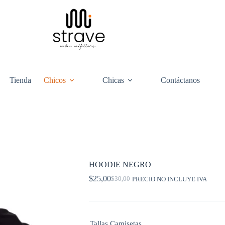
Tienda
Chicos
Chicas
Contáctanos
HOODIE NEGRO
$
25,00
$
30,00
PRECIO NO INCLUYE IVA
Original
Current
price
price
was:
is:
$30,00.
$25,00.
Tallas Camisetas