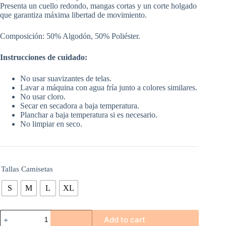
Presenta un cuello redondo, mangas cortas y un corte holgado
que garantiza máxima libertad de movimiento.
Composición: 50% Algodón, 50% Poliéster.
Instrucciones de cuidado:
No usar suavizantes de telas.
Lavar a máquina con agua fría junto a colores similares.
No usar cloro.
Secar en secadora a baja temperatura.
Planchar a baja temperatura si es necesario.
No limpiar en seco.
Tallas Camisetas
S
M
L
XL
CAMISETA
Add to cart
CON