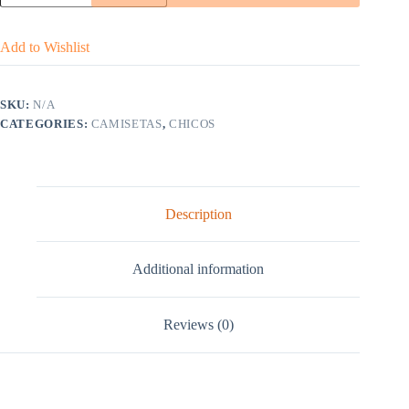
DEGRADADO
CAFÉ
quantity
Add to Wishlist
SKU:
N/A
CATEGORIES:
CAMISETAS
,
CHICOS
Description
Additional information
Reviews (0)